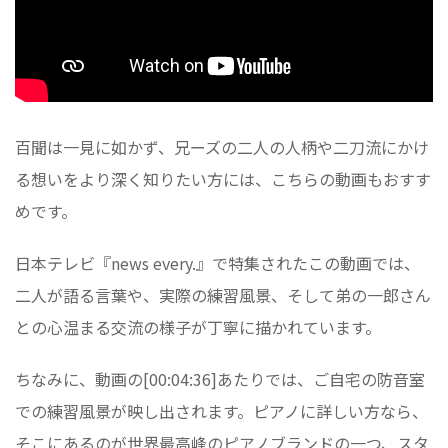
百聞は一見に如かず、兄ーズの二人の人柄や二刀流にかけ
る想いをより深く知りたい方には、こちらの動画もおすす
めです。
日本テレビ『news every.』で特集されたこの動画では、
二人が語る言葉や、実際の練習風景、そして弟の一郎さん
との心温まる交流の様子が丁寧に描かれています。
ちなみに、動画の[00:04:36]あたりでは、ご自宅の防音室
での練習風景が映し出されます。ピアノに詳しい方なら、
そこにあるのが世界最高峰のピアノブランドの一つ、スタ