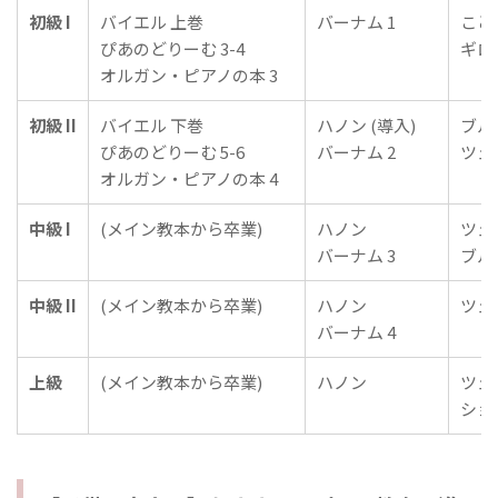
初級 I
バイエル 上巻
バーナム 1
こど
ぴあのどりーむ 3-4
ギロ
オルガン・ピアノの本 3
初級 II
バイエル 下巻
ハノン (導入)
ブル
ぴあのどりーむ 5-6
バーナム 2
ツェ
オルガン・ピアノの本 4
中級 I
(メイン教本から卒業)
ハノン
ツェ
バーナム 3
ブル
中級 II
(メイン教本から卒業)
ハノン
ツェ
バーナム 4
上級
(メイン教本から卒業)
ハノン
ツェ
ショ