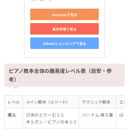
Amazonで見る
楽天市場で見る
Yahoo!ショッピングで見る
ピアノ教本全体の難易度レベル表（目安・参
考）
レベル
メイン教本（メソード）
テクニック教本
エチ
導入
ぴあのどりーむ 1-2
バーナム 導入書
はじ
オルガン・ピアノの本 1-2