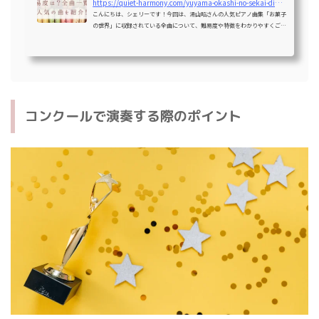
https://quiet-harmony.com/yuyama-okashi-no-sekai-difficulty
こんにちは、シェリーです！今回は、湯山昭さんの人気ピアノ曲集「お菓子
の世界」に収録されている全曲について、難易度や特徴をわかりやすくご紹
介します。「お菓子の世界」には、シュークリームやプリン、マロングラッ
セ、チョコバーなどの洋菓子から、柿の種や鬼あられといった和菓子まで、
さまざまなお菓子をイメージした曲が揃っています。曲調や難易度も幅広
く、子どもから大人まで楽しめるのがこの曲集の魅力です。ぜひ、これから
挑戦したい曲や、お気に入りの一曲を見つけてくださいね！なお、「ポップ
コーン」について詳しく...
コンクールで演奏する際のポイント