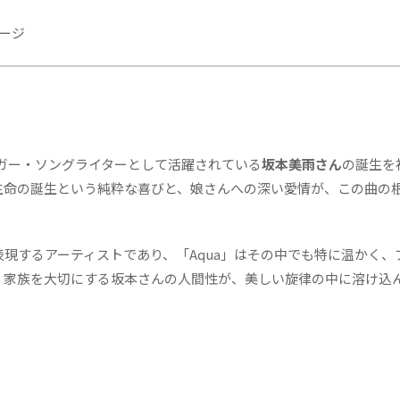
ージ
ンガー・ソングライターとして活躍されている
坂本美雨さん
の誕生を
生命の誕生という純粋な喜びと、娘さんへの深い愛情が、この曲の
現するアーティストであり、「Aqua」はその中でも特に温かく、
。家族を大切にする坂本さんの人間性が、美しい旋律の中に溶け込