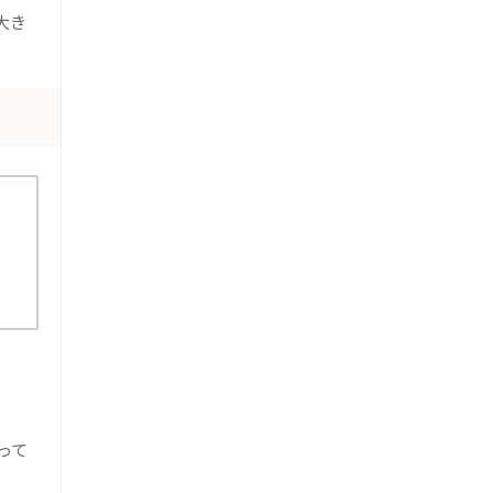
大き
って