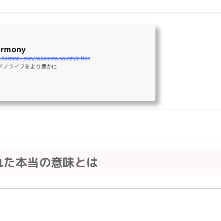
armony
t-harmony.com/sakamoto-hairstyle-tips
アノライフをより豊かに
られた本当の意味とは