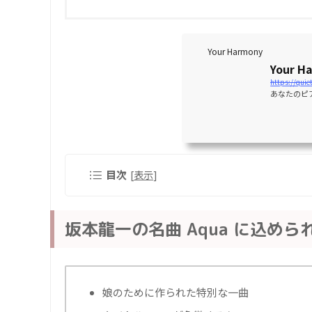
Your Harmony
Your H
https://quie
あなたのピ
目次
[
表示
]
坂本龍一の名曲 Aqua に込め
娘のために作られた特別な一曲