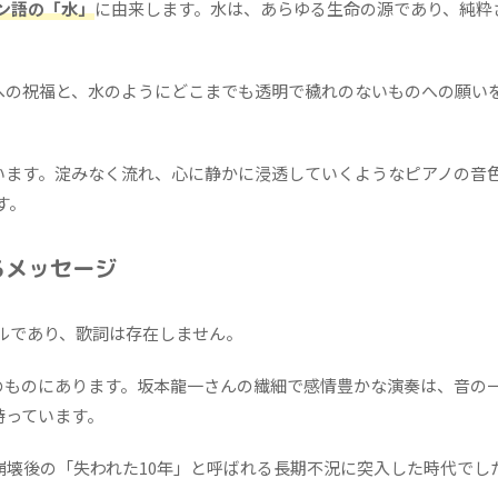
ン語の「水」
に由来します。水は、あらゆる生命の源であり、純粋
への祝福と、水のようにどこまでも透明で穢れのないものへの願い
います。淀みなく流れ、心に静かに浸透していくようなピアノの音
す。
るメッセージ
タルであり、歌詞は存在しません。
のものにあります。坂本龍一さんの繊細で感情豊かな演奏は、音の
持っています。
ル崩壊後の「失われた10年」と呼ばれる長期不況に突入した時代でし