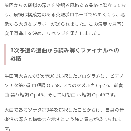
前回からの研鑽の深さを物語る風格ある品格は際立ってお
り、最後は構成力のある英雄ポロネーズで締めくくり、聴
衆から大きなブラボーが送られました。この演奏で見事3
次予選進出を決め、リベンジを果たしました。
3次予選の選曲から読み解くファイナルへの
戦略
牛田智大さんが3次予選で選択したプログラムは、ピアノ
ソナタ第3番 ロ短調 Op.58、3つのマズルカ Op.56、前奏
曲 嬰ハ短調 Op.45、そして幻想曲 ヘ短調 Op.49です。
大曲であるソナタ第3番を選択したことからは、自身の音
楽性の深さと構築力を示すという強い意志が感じられま
す。