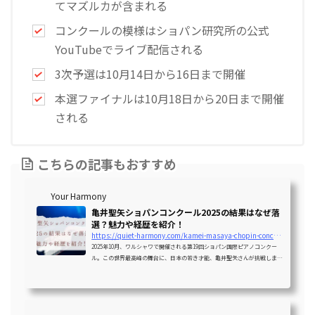
てマズルカが含まれる
コンクールの模様はショパン研究所の公式
YouTubeでライブ配信される
3次予選は10月14日から16日まで開催
本選ファイナルは10月18日から20日まで開催
される
こちらの記事もおすすめ
Your Harmony
亀井聖矢ショパンコンクール2025の結果はなぜ落
選？魅力や経歴を紹介！
https://quiet-harmony.com/kamei-masaya-chopin-concours
2025年10月、ワルシャワで開催される第19回ショパン国際ピアノコンクー
ル。この世界最高峰の舞台に、日本の若き才能、亀井聖矢さんが挑戦しまし
た。すでに数々の国際コンクールで輝かしい受賞歴を誇る亀井聖矢さんだけ
に、多くの音楽ファンがその結果に大きな期待を寄せていましたね。しか
し、その結果は「落選」という、多くの人にとって予想外のものでした。こ
の記事では、亀井聖矢さんのプロフィールやピアニストとしての魅力、デビ
ューアルバムや多彩なレパートリーにも触れながら、今回のショパンコンク