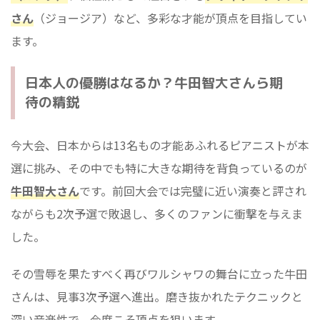
さん
（ジョージア）など、多彩な才能が頂点を目指してい
ます。
日本人の優勝はなるか？牛田智大さんら期
待の精鋭
今大会、日本からは13名もの才能あふれるピアニストが本
選に挑み、その中でも特に大きな期待を背負っているのが
牛田智大さん
です。前回大会では完璧に近い演奏と評され
ながらも2次予選で敗退し、多くのファンに衝撃を与えま
した。
その雪辱を果たすべく再びワルシャワの舞台に立った牛田
さんは、見事3次予選へ進出。磨き抜かれたテクニックと
深い音楽性で、今度こそ頂点を狙います。