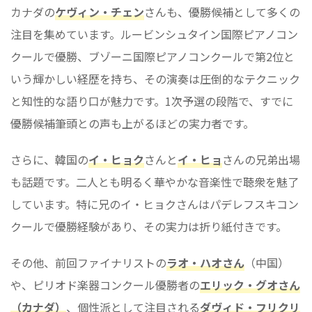
カナダの
ケヴィン・チェン
さんも、優勝候補として多くの
注目を集めています。ルービンシュタイン国際ピアノコン
クールで優勝、ブゾーニ国際ピアノコンクールで第2位と
いう輝かしい経歴を持ち、その演奏は圧倒的なテクニック
と知性的な語り口が魅力です。1次予選の段階で、すでに
優勝候補筆頭との声も上がるほどの実力者です。
さらに、韓国の
イ・ヒョク
さんと
イ・ヒョ
さんの兄弟出場
も話題です。二人とも明るく華やかな音楽性で聴衆を魅了
しています。特に兄のイ・ヒョクさんはパデレフスキコン
クールで優勝経験があり、その実力は折り紙付きです。
その他、前回ファイナリストの
ラオ・ハオさん
（中国）
や、ピリオド楽器コンクール優勝者の
エリック・グオさん
（カナダ）
、個性派として注目される
ダヴィド・フリクリ