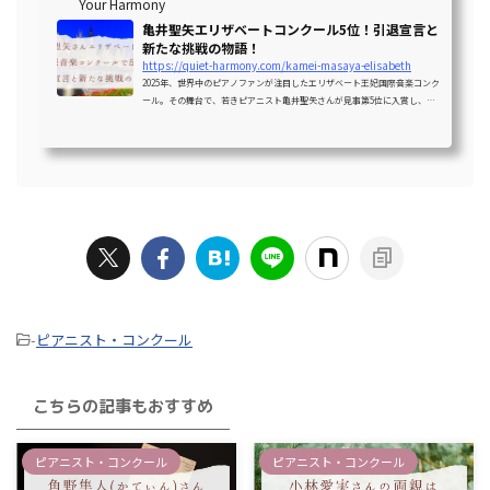
Your Harmony
ールの挑戦を深く掘り下げ...
亀井聖矢エリザベートコンクール5位！引退宣言と
新たな挑戦の物語！
https://quiet-harmony.com/kamei-masaya-elisabeth
2025年、世界中のピアノファンが注目したエリザベート王妃国際音楽コンク
ール。その舞台で、若きピアニスト亀井聖矢さんが見事第5位に入賞し、同
時に「国際コンクールへの挑戦はこれが最後」という衝撃の宣言をされまし
た。亀井聖矢さんのエリザベートコンクールの結果はどうだったの？なんで
コンクールを引退しちゃうんだろう…？亀井さんの演奏の魅力や、これから
の活動も気になるよね！うんうん！コンクールの詳しい結果や、亀井さんが
下した決断の背景にある物語を詳しく知りたいな。この記事では、2025年の
エリザベート王妃国際音...
-
ピアニスト・コンクール
こちらの記事もおすすめ
ピアニスト・コンクール
ピアニスト・コンクール