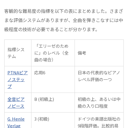
客観的な難易度の指標を以下の表にまとめました。さまざ
まな評価システムがありますが、全曲を弾きこなすには中
級程度の技術が必要であることが分かります。
「エリーゼのため
指標シス
に」のレベル（全
備考
テム
曲の場合）
PTNAピア
応用6
日本の代表的なピアノ
ノステッ
レベル評価の一つ
プ
全音ピア
B (初級上)
初級の上、あるいは中
ノピース
級の入り口程度
G. Henle
3 (初級)
ドイツの楽譜出版社の
Verlag
9段階評価。比較的易