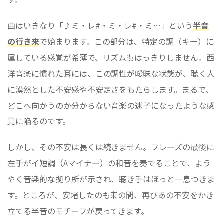
曲はいきなり「♪ミ・レ#・ミ・レ#・ミ…」という
半音
の行き来
で始まります。この部分は、特定の調（キー）に
属している感覚が希薄で、リズムもはっきりしません。西
洋音楽に慣れた耳には、この調性が曖昧な状態が、聴く人
に漠然とした不安感や不安定さをもたらします。まるで、
どこへ向かうのか分からない音楽の迷子になったような感
覚に陥るのです。
しかし、その不安は長くは続きません。フレーズの最後に
左手がイ短調（Aマイナー）の和音を奏でることで、よう
やく音楽的な拠り所が示され、聴き手はほっと一息つきま
す。ところが、安堵したのも束の間、再びあの不安をかき
立てる半音のモチーフが戻ってきます。